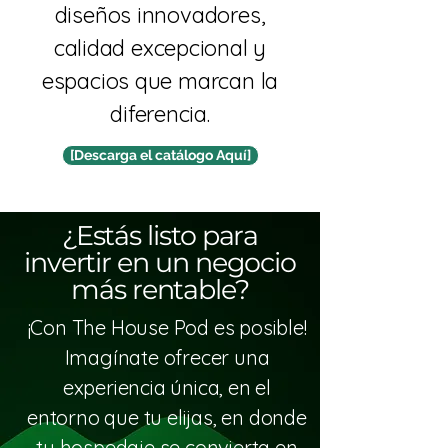
diseños innovadores,
calidad excepcional y
espacios que marcan la
diferencia.
[Descarga el catálogo Aquí]
¿Estás listo para
invertir en un negocio
más rentable?
¡Con The House Pod es posible!
Imagínate ofrecer una
experiencia única, en el
entorno que tu elijas, en donde
tu hospedaje se convierta en