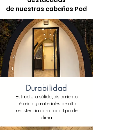
de nuestras cabañas Pod
POD 250
Precio
$427,561.00
Durabilidad
Estructura sólida, aislamiento
térmico y materiales de alta
resistencia para todo tipo de
clima.