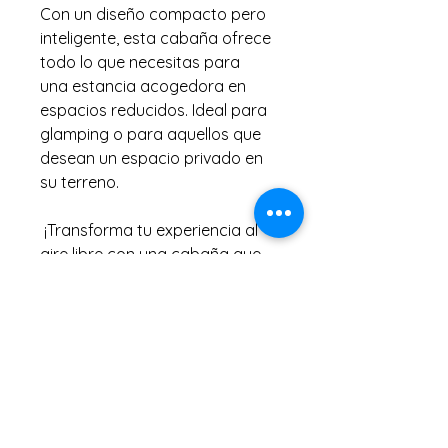
Con un diseño compacto pero 
inteligente, esta cabaña ofrece 
todo lo que necesitas para 
una estancia acogedora en 
espacios reducidos. Ideal para 
glamping o para aquellos que 
desean un espacio privado en 
su terreno.
 ¡Transforma tu experiencia al 
aire libre con una cabaña que 
combina diseño y funcionalidad!
INFORMACIÓN DE
PRODUCTO
Dimensiones: 2.50 metros de 
POLÍTICA DE DEVOLUCIÓN
ancho x 7.06 metros de
Y REEMBOLSO